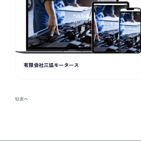
有限会社三協モータース
1
2
次へ
投
稿
の