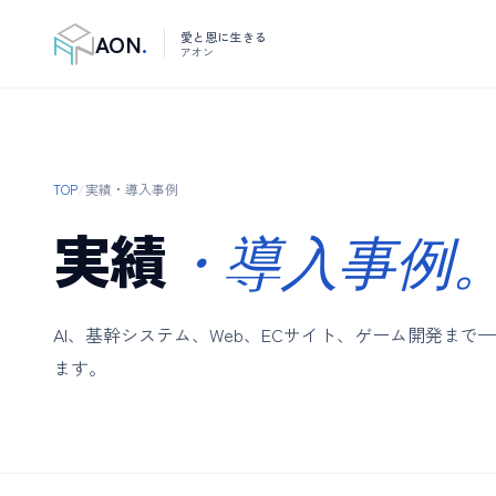
AON
.
愛と恩に生きる
アオン
TOP
/
実績・導入事例
実績
・導入事例
AI、基幹システム、Web、ECサイト、ゲーム開発ま
ます。