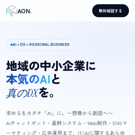
AON
.
無料相談する
AI × DX × REGIONAL BUSINESS
地域の中小企業に
本気のAI
と
を。
真のDX
求めるをカタチ「AI」に。〜想像から創造へ〜
AIチャットボット・基幹システム・Web制作・SNSマ
ーケティング・広告運用まで、IT/AIに関するあらゆ