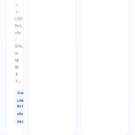
ッ
ト、
LINE
Bot、
n8n
/
RPA、
AI
研
修
ま
で。
Claude
LINE
Bot
n8n
RAG