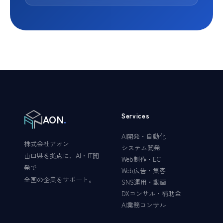
Services
AON
.
AI開発・自動化
株式会社アオン
システム開発
山口県を拠点に、AI・IT開
Web制作・EC
発で
Web広告・集客
全国の企業をサポート。
SNS運用・動画
DXコンサル・補助金
AI業務コンサル