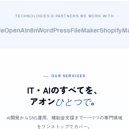
TECHNOLOGIES & PARTNERS WE WORK WITH
e
OpenAI
n8n
WordPress
FileMaker
Shopify
Ma
OUR SERVICES
IT・AIのすべてを、
アオン
。
ひとつで
AI開発からSNS運用、補助金支援まで——7つの専門領域
をワンストップでカバー。