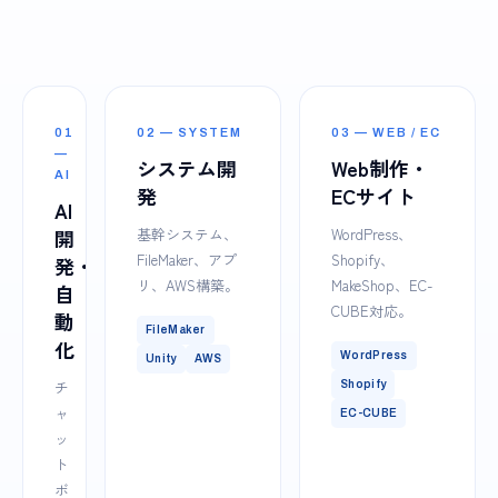
01
02 — SYSTEM
03 — WEB / EC
—
システム開
Web制作・
AI
発
ECサイト
AI
開
基幹システム、
WordPress、
FileMaker、アプ
Shopify、
発・
リ、AWS構築。
MakeShop、EC-
自
CUBE対応。
動
FileMaker
化
WordPress
Unity
AWS
チ
Shopify
ャ
EC-CUBE
ッ
ト
ボ