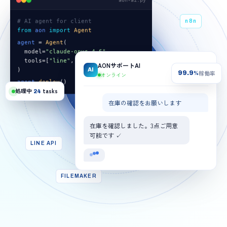
# AI agent for client
n8n
from
aon
import
Agent
agent
=
Agent
(
model=
"claude-opus-4.6"
,
tools=[
"line"
,
"db"
]
AON.AI
AONサポートAI
)
AI
稼働率
99.9
%
オンライン
agent
.
deploy
()
処理中
tasks
CORE ENGINE
24
在庫の確認をお願いします
在庫を確認しました。3点ご用意
可能です ✓
LINE API
FILEMAKER