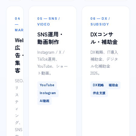
04
05 — SNS /
06 — DX /
—
VIDEO
SUBSIDY
MARKETING
SNS運用・
DXコンサ
Web
動画制作
ル・補助金
広
Instagram / X /
DX戦略、IT導入
告・
TikTok運用、
補助金、デジタ
集
YouTube、ショー
ル化補助金
客
ト動画。
2026。
SEO、
YouTube
DX戦略
補助金
リ
Instagram
伴走支援
ス
テ
AI動画
ィ
ン
グ、
SNS