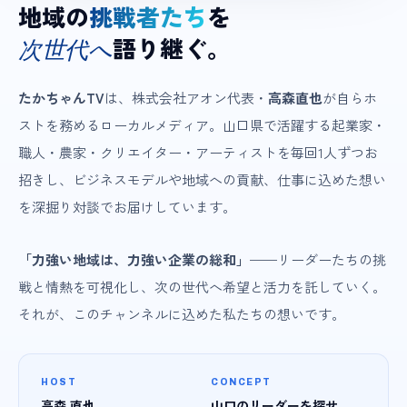
地域の
挑戦者たち
を
語り継ぐ。
次世代へ
たかちゃんTV
は、株式会社アオン代表・
高森直也
が自らホ
ストを務めるローカルメディア。山口県で活躍する起業家・
職人・農家・クリエイター・アーティストを毎回1人ずつお
招きし、ビジネスモデルや地域への貢献、仕事に込めた想い
を深掘り対談でお届けしています。
「力強い地域は、力強い企業の総和」
——リーダーたちの挑
戦と情熱を可視化し、次の世代へ希望と活力を託していく。
それが、このチャンネルに込めた私たちの想いです。
HOST
CONCEPT
高森 直也
山口のリーダーを探せ