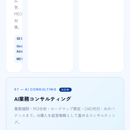
広
告、
MEO
対
策。
SEO
Google
Ads
MEO
07 — AI CONSULTING
NEW
AI業務コンサルティング
業務棚卸・ROI分析・ロードマップ策定・CAIO代行・AIガバ
ナンスまで。AI導入を経営戦略として進めるコンサルティン
グ。