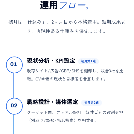
運用
フロー。
初月は「仕込み」、2ヶ月目から本格運用。短期成果よ
り、再現性ある仕組みを優先します。
現状分析・KPI設定
初月第1週
01
既存サイト/広告/GBP/SNSを棚卸し、競合3社を比
較。CV単価の現状と目標値を合意します。
戦略設計・媒体選定
初月第2週
02
ターゲット像、ファネル設計、媒体ごとの役割分担
（刈取り/認知/指名検索）を明文化。