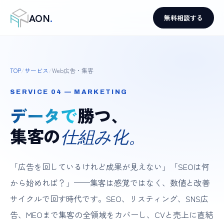
AON
.
無料相談する
TOP
/
サービス
/
Web広告・集客
SERVICE 04 — MARKETING
データで
勝つ、
集客の
仕組み化。
「広告を回しているけれど成果が見えない」「SEOは何
から始めれば？」——集客は感覚ではなく、数値と改善
サイクルで回す時代です。SEO、リスティング、SNS広
告、MEOまで集客の全領域をカバーし、CVと売上に直結