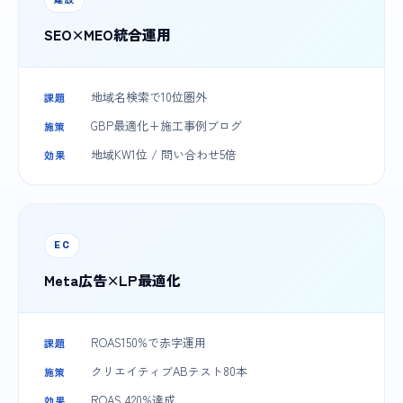
SEO×MEO統合運用
地域名検索で10位圏外
課題
GBP最適化+施工事例ブログ
施策
地域KW1位 / 問い合わせ5倍
効果
EC
Meta広告×LP最適化
ROAS150%で赤字運用
課題
クリエイティブABテスト80本
施策
ROAS 420%達成
効果