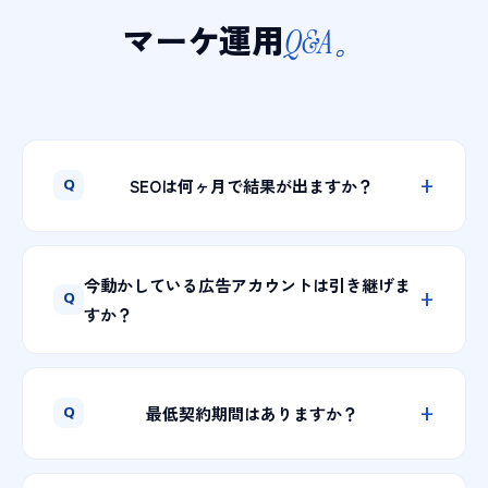
マーケ運用
Q&A。
SEOは何ヶ月で結果が出ますか？
テーマ・競合・予算によりますが、記事型SEO
で3〜6ヶ月、地域MEOで1〜3ヶ月を目安に成果
今動かしている広告アカウントは引き継げま
が見え始めます。「すぐ成果」を謳う会社は避
すか？
けた方が無難です。初月は仕込み、半年で種ま
きという設計で、継続的に伸ばす前提で組み立
はい、既存アカウントをそのまま引き継げま
てます。
す。履歴データ（コンバージョン・機械学習）
最低契約期間はありますか？
は資産なので、無理にゼロから作り直しませ
ん。過去の設定を監査し、改善ポイントを洗い
広告運用は最低3ヶ月、SEO/コンテンツ施策は