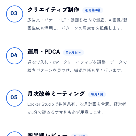
クリエイティブ制作
初月第3週
03
広告文・バナー・LP・動画を社内で量産。AI画像/動
画生成も活用し、パターンの豊富さを担保します。
運用・PDCA
2ヶ月目〜
04
週次で入札・KW・クリエイティブを調整。データで
勝ちパターンを見つけ、撤退判断も早く行います。
月次改善ミーティング
毎月1回
05
Looker Studioで数値共有、次月計画を合意。経営者
が5分で読めるサマリも必ず用意します。
四半期レビュー