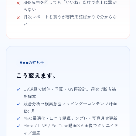
SNS広告を回しても「いいね」だけで売上に繋が
らない
月次レポートを貰うが専門用語ばかりで分からな
い
Aonの打ち手
こう変えます。
CV逆算で媒体・予算・KW再設計。週次で勝ち筋
を探索
競合分析→検索意図マッピング→コンテンツ計画
12ヶ月
MEO最適化・口コミ誘導テンプレ・写真月次更新
Meta / LINE / YouTube動画×AI画像でクリエイテ
ィブ量産