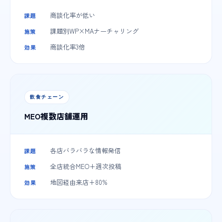
商談化率が低い
課題
課題別WP×MAナーチャリング
施策
商談化率3倍
効果
飲食チェーン
MEO複数店舗運用
各店バラバラな情報発信
課題
全店統合MEO+週次投稿
施策
地図経由来店+80%
効果