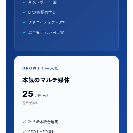
月次レポート1回
LP改善提案含む
クリエイティブ月3本
広告費 月20万円目安
GROWTH — 人気
本気のマルチ媒体
25
万円〜/月
運用手数料
2〜3媒体統合運用
SEO+MEO連動