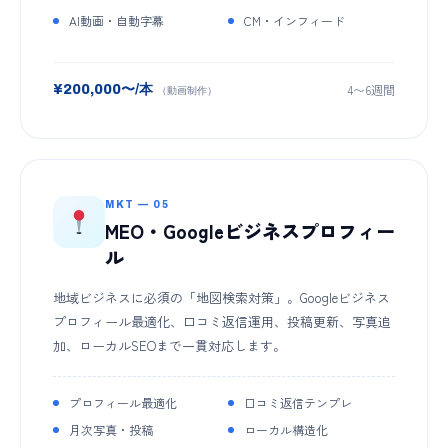
AI動画・自動字幕
CM・インフィード
4〜6週間
¥200,000〜/本
（動画制作）
MKT — 05
MEO・Googleビジネスプロフィー
ル
地域ビジネスに必須の「地図検索対策」。Googleビジネス
プロフィール最適化、口コミ返信運用、投稿更新、写真追
加、ローカルSEOまで一貫対応します。
プロフィール最適化
口コミ返信テンプレ
月次写真・投稿
ローカル構造化