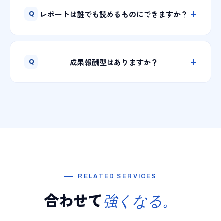
出してから運用を引き継ぎます。
最低6ヶ月を推奨しています。短すぎると機械学
レポートは誰でも読めるものにできますか？
習や検索評価が溜まらず、適切な判断ができな
いためです。ただし、成果が見込めないと判断
はい。専門用語だらけのレポートは作りませ
した場合は、弊社からプラン変更をご提案する
ん。経営者が5分で読めるサマリ（KPI、今月の
成果報酬型はありますか？
こともあります。
勝ち負け、来月のアクション）を必ず添付し、
必要に応じてLooker Studioで毎日見られるダッ
基本は固定運用費＋広告費の形でお受けしてい
シュボードも構築します。
ます。成果報酬型は「短期的な数字を追って長
期のブランドを毀損する」リスクが大きく、事
業の持続性の観点でお勧めしません。ただし、
特定の条件下でハイブリッド型のご提案は可能
です。
RELATED SERVICES
合わせて
強くなる。