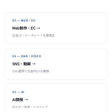
03 — WEB / EC
Web制作・EC →
広告LP・コーポレートを最適化
05 — SNS / VIDEO
SNS・動画 →
SNS運用で広告外CVも獲得
01 — AI
AI開発 →
AIコピー生成・レコメンド