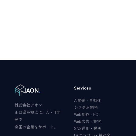
→
Services
AON
.
AI開発・自動化
株式会社アオン
システム開発
山口県を拠点に、AI・IT開
Web制作・EC
発で
Web広告・集客
全国の企業をサポート。
SNS運用・動画
DXコンサル・補助金