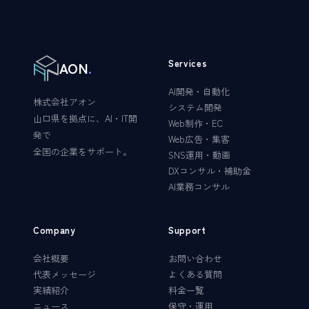
Services
AON
.
AI開発・自動化
株式会社アオン
システム開発
山口県を拠点に、AI・IT開
Web制作・EC
発で
Web広告・集客
全国の企業をサポート。
SNS運用・動画
DXコンサル・補助金
AI業務コンサル
Company
Support
会社概要
お問い合わせ
代表メッセージ
よくある質問
実績紹介
料金一覧
ニュース
保守・運用