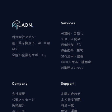
Services
AON
.
AI開発・自動化
株式会社アオン
システム開発
山口県を拠点に、AI・IT開
Web制作・EC
発で
Web広告・集客
全国の企業をサポート。
SNS運用・動画
DXコンサル・補助金
AI業務コンサル
Company
Support
会社概要
お問い合わせ
代表メッセージ
よくある質問
実績紹介
料金一覧
ニュース
保守・運用