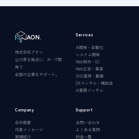
Services
AON
.
AI開発・自動化
株式会社アオン
システム開発
山口県を拠点に、AI・IT開
Web制作・EC
発で
Web広告・集客
全国の企業をサポート。
SNS運用・動画
DXコンサル・補助金
AI業務コンサル
Company
Support
会社概要
お問い合わせ
代表メッセージ
よくある質問
実績紹介
料金一覧